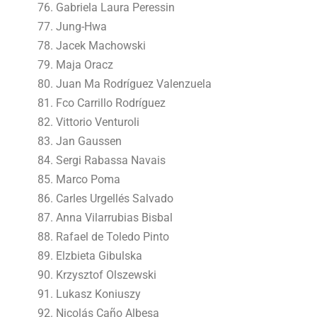
Gabriela Laura Peressin
Jung-Hwa
Jacek Machowski
Maja Oracz
Juan Ma Rodríguez Valenzuela
Fco Carrillo Rodríguez
Vittorio Venturoli
Jan Gaussen
Sergi Rabassa Navais
Marco Poma
Carles Urgellés Salvado
Anna Vilarrubias Bisbal
Rafael de Toledo Pinto
Elzbieta Gibulska
Krzysztof Olszewski
Lukasz Koniuszy
Nicolás Caño Albesa