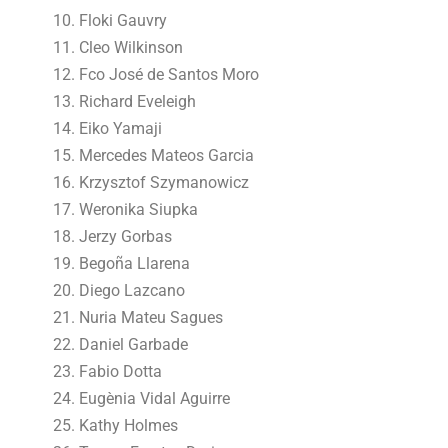
Floki Gauvry
Cleo Wilkinson
Fco José de Santos Moro
Richard Eveleigh
Eiko Yamaji
Mercedes Mateos Garcia
Krzysztof Szymanowicz
Weronika Siupka
Jerzy Gorbas
Begoña Llarena
Diego Lazcano
Nuria Mateu Sagues
Daniel Garbade
Fabio Dotta
Eugènia Vidal Aguirre
Kathy Holmes