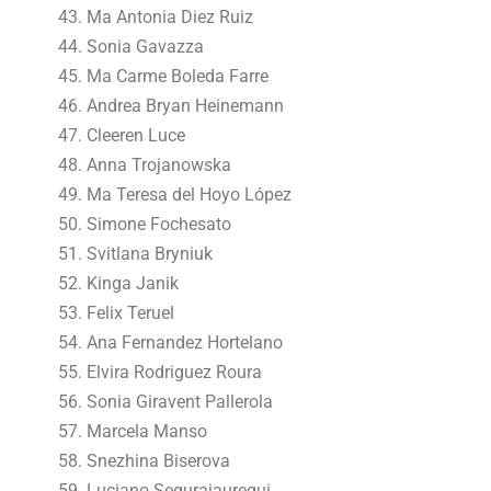
Ma Antonia Diez Ruiz
Sonia Gavazza
Ma Carme Boleda Farre
Andrea Bryan Heinemann
Cleeren Luce
Anna Trojanowska
Ma Teresa del Hoyo López
Simone Fochesato
Svitlana Bryniuk
Kinga Janik
Felix Teruel
Ana Fernandez Hortelano
Elvira Rodriguez Roura
Sonia Giravent Pallerola
Marcela Manso
Snezhina Biserova
Luciano Segurajauregui