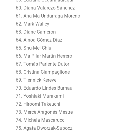
Diana Valarezo Sánchez
Ana Ma Undurraga Moreno
Mark Walley
Diane Cameron
Ainoa Gómez Díaz
Shu-Mei Chiu
Ma Pilar Martín Herrero
Tomás Pariente Dutor
Cristina Ciampaglione
Tiennick Kerevel
Eduardo Lindes Burnau
Yoshiaki Murakami
Hiroomi Takeuchi
Mercè Aragonés Mestre
Michela Mascarucci
Agata Dworzak-Subocz