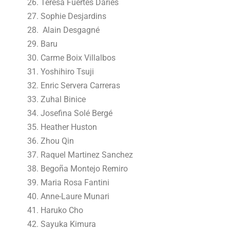
Teresa Fuertes Daries
Sophie Desjardins
Alain Desgagné
Baru
Carme Boix Villalbos
Yoshihiro Tsuji
Enric Servera Carreras
Zuhal Binice
Josefina Solé Bergé
Heather Huston
Zhou Qin
Raquel Martinez Sanchez
Begoña Montejo Remiro
Maria Rosa Fantini
Anne-Laure Munari
Haruko Cho
Sayuka Kimura