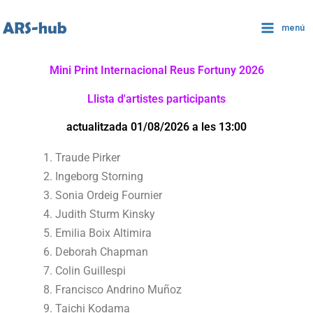
Vés
al
menú
contingut
Mini Print Internacional Reus Fortuny 2026
Llista d'artistes participants
actualitzada 01/08/2026 a les 13:00
Traude Pirker
Ingeborg Storning
Sonia Ordeig Fournier
Judith Sturm Kinsky
Emilia Boix Altimira
Deborah Chapman
Colin Guillespi
Francisco Andrino Muñoz
Taichi Kodama